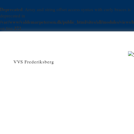
Deprecated
: Array and string offset access syntax with curly braces is
deprecated in
/var/www/valdemarpetersen.dk/public_html/sites/all/modules/views/h
272
on line
VVS Frederiksberg