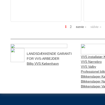
Sider
1
2
næste ›
sidste »
LANDSDÆKKENDE GARANTI
VVS installatør
FOR VVS-ARBEJDER
VVS Nørrebro
Billig VVS København
VVS Valby
Professionel bl
Blikkenslager 
Blikkenslager N
Blikkenslager Va