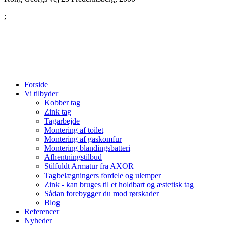
;
Forside
Vi tilbyder
Kobber tag
Zink tag
Tagarbejde
Montering af toilet
Montering af gaskomfur
Montering blandingsbatteri
Afhentningstilbud
Stilfuldt Armatur fra AXOR
Tagbelægningers fordele og ulemper
Zink - kan bruges til et holdbart og æstetisk tag
Sådan forebygger du mod rørskader
Blog
Referencer
Nyheder