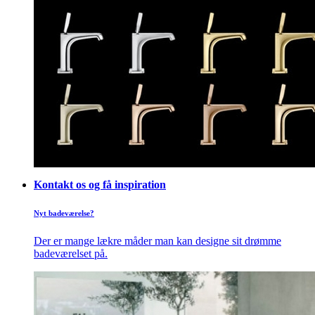
Kontakt os og få inspiration
Nyt badeværelse?
Der er mange lækre måder man kan designe sit drømme
badeværelset på.