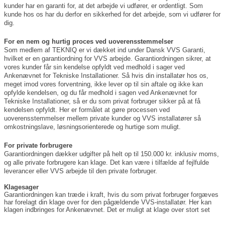
kunder har en garanti for, at det arbejde vi udfører, er ordentligt. Som 
kunde hos os har du derfor en sikkerhed for det arbejde, som vi udfører for 
dig. 
For en nem og hurtig proces ved uoverensstemmelser
Som medlem af TEKNIQ er vi dækket ind under Dansk VVS Garanti, 
hvilket er en garantiordning for VVS arbejde. Garantiordningen sikrer, at 
vores kunder får sin kendelse opfyldt ved medhold i sager ved 
Ankenævnet for Tekniske Installationer. Så hvis din installatør hos os, 
meget imod vores forventning, ikke lever op til sin aftale og ikke kan 
opfylde kendelsen, og du får medhold i sagen ved Ankenævnet for 
Tekniske Installationer, så er du som privat forbruger sikker på at få 
kendelsen opfyldt. Her er formålet at gøre processen ved 
uoverensstemmelser mellem private kunder og VVS installatører så 
omkostningslave, løsningsorienterede og hurtige som muligt. 
For private forbrugere
Garantiordningen dækker udgifter på helt op til 150.000 kr. inklusiv moms, 
og alle private forbrugere kan klage. Det kan være i tilfælde af fejlfulde 
leverancer eller VVS arbejde til den private forbruger.
Klagesager
Garantiordningen kan træde i kraft, hvis du som privat forbruger forgæves 
har forelagt din klage over for den pågældende VVS-installatør. Her kan 
klagen indbringes for Ankenævnet. Det er muligt at klage over stort set 