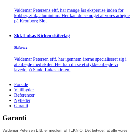
Valdemar Petersens eftf. har mange års ekspertise inden for
kobber, zink, aluminium. Her kan du se noget af vores arbejde
på Kronborg Slot
Skt. Lukas Kirken skifertag
Skifertag
Valdemar Petersen eftf. har igennem årerne specialiseret sig i
at arbejde med skifer. Her kan du se et stykke arbejde vi
lavede på Sankt Lukas kirken.
Forside
Vi tilbyder
Referencer
Nyheder
Garanti
Garanti
Valdemar Petersen Eftf. er medlem af TEKNIQ. Det betyder, at alle vores 