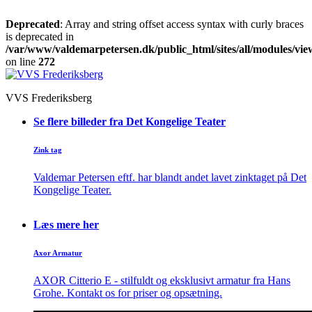
Deprecated
: Array and string offset access syntax with curly braces
is deprecated in
/var/www/valdemarpetersen.dk/public_html/sites/all/modules/view
on line
272
VVS Frederiksberg
Se flere billeder fra Det Kongelige Teater
Zink tag
Valdemar Petersen eftf. har blandt andet lavet zinktaget på Det
Kongelige Teater.
Læs mere her
Axor Armatur
AXOR Citterio E - stilfuldt og eksklusivt armatur fra Hans
Grohe. Kontakt os for priser og opsætning.