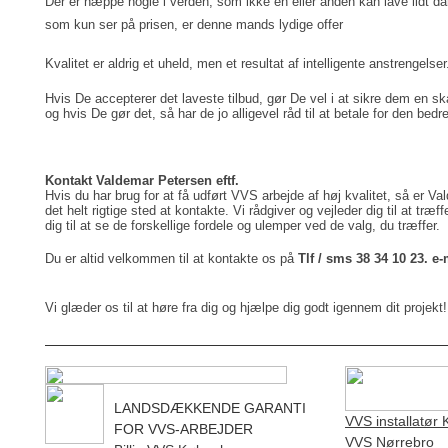
Der er næppe nogle i verden, som ikke én eller anden kan lave lidt dårli
som kun ser på prisen, er denne mands lydige offer
Kvalitet er aldrig et uheld, men et resultat af intelligente anstrengelser
Hvis De accepterer det laveste tilbud, gør De vel i at sikre dem en ska
og hvis De gør det, så har de jo alligevel råd til at betale for den bedr
Kontakt Valdemar Petersen eftf.
Hvis du har brug for at få udført VVS arbejde af høj kvalitet, så er Va
det helt rigtige sted at kontakte. Vi rådgiver og vejleder dig til at træff
dig til at se de forskellige fordele og ulemper ved de valg, du træffer. 
Du er altid velkommen til at kontakte os på 
Tlf / sms 38 34 10 23. e
Vi glæder os til at høre fra dig og hjælpe dig godt igennem dit projekt!
LANDSDÆKKENDE GARANTI
VVS installatør
FOR VVS-ARBEJDER
VVS Nørrebro