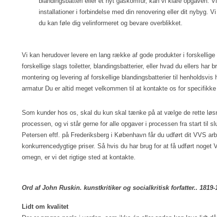
blandingsbatteri eller et nyt gaskomfur, kan vi klare opgaven. Vi 
installationer i forbindelse med din renovering eller dit nybyg. Vi 
du kan føle dig velinformeret og bevare overblikket.
Vi kan herudover levere en lang række af gode produkter i forskellige 
forskellige slags toiletter, blandingsbatterier, eller hvad du ellers har b
montering og levering af forskellige blandingsbatterier til henholdsvi
armatur Du er altid meget velkommen til at kontakte os for specifikke 
Som kunder hos os, skal du kun skal tænke på at vælge de rette løsning
processen, og vi står gerne for alle opgaver i processen fra start til s
Petersen eftf. på Frederiksberg i København får du udført dit VVS arbej
konkurrencedygtige priser. Så hvis du har brug for at få udført noget 
omegn, er vi det rigtige sted at kontakte.
Ord af John Ruskin. kunstkritiker og socialkritisk forfatter.. 1819-
Lidt om kvalitet