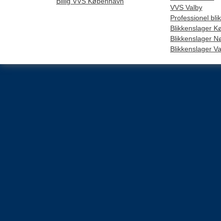
Billig VVS København
VVS Valby
Professionel bl
Blikkenslager 
Blikkenslager N
Blikkenslager Va