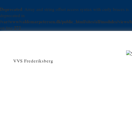
Deprecated
: Array and string offset access syntax with curly braces is
deprecated in
/var/www/valdemarpetersen.dk/public_html/sites/all/modules/views/h
272
on line
VVS Frederiksberg