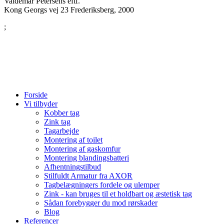
Valdemar Petersens eftf.
Kong Georgs vej 23
Frederiksberg
,
2000
;
Forside
Vi tilbyder
Kobber tag
Zink tag
Tagarbejde
Montering af toilet
Montering af gaskomfur
Montering blandingsbatteri
Afhentningstilbud
Stilfuldt Armatur fra AXOR
Tagbelægningers fordele og ulemper
Zink - kan bruges til et holdbart og æstetisk tag
Sådan forebygger du mod rørskader
Blog
Referencer