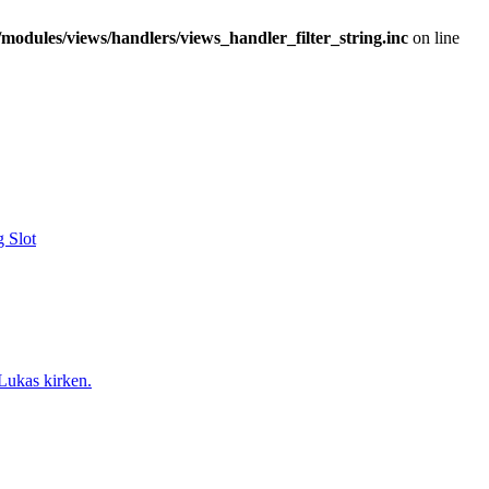
modules/views/handlers/views_handler_filter_string.inc
on line
g Slot
 Lukas kirken.