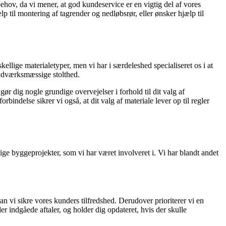
ehov, da vi mener, at god kundeservice er en vigtig del af vores
p til montering af tagrender og nedløbsrør, eller ønsker hjælp til
llige materialetyper, men vi har i særdeleshed specialiseret os i at
håndværksmæssige stolthed.
 gør dig nogle grundige overvejelser i forhold til dit valg af
rbindelse sikrer vi også, at dit valg af materiale lever op til regler
lige byggeprojekter, som vi har været involveret i. Vi har blandt andet
n vi sikre vores kunders tilfredshed. Derudover prioriterer vi en
r indgåede aftaler, og holder dig opdateret, hvis der skulle