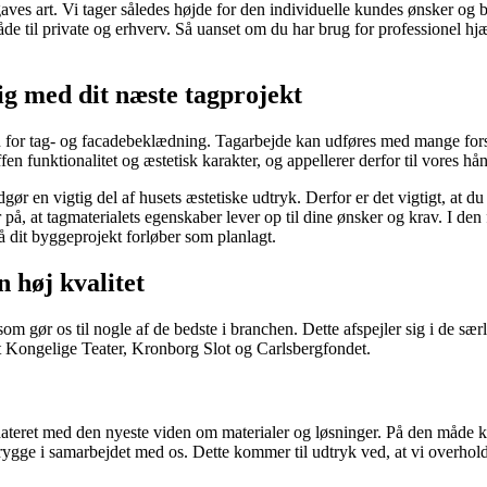
aves art. Vi tager således højde for den individuelle kundes ønsker og b
de til private og erhverv. Så uanset om du har brug for professionel hjæl
ig med dit næste tagprojekt
n for tag- og facadebeklædning. Tagarbejde kan udføres med mange forske
en funktionalitet og æstetisk karakter, og appellerer derfor til vores 
dgør en vigtig del af husets æstetiske udtryk. Derfor er det vigtigt, at du
å, at tagmaterialets egenskaber lever op til dine ønsker og krav. I den fo
å dit byggeprojekt forløber som planlagt.
 høj kvalitet
om gør os til nogle af de bedste i branchen. Dette afspejler sig i de sær
 Kongelige Teater, Kronborg Slot og Carlsbergfondet.
dateret med den nyeste viden om materialer og løsninger. På den måde ka
rygge i samarbejdet med os. Dette kommer til udtryk ved, at vi overholde