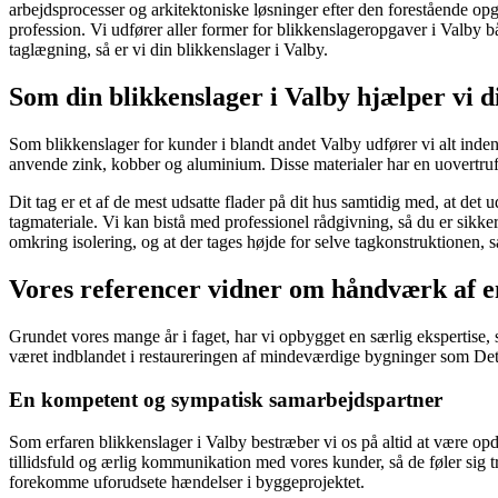
arbejdsprocesser og arkitektoniske løsninger efter den forestående opg
profession. Vi udfører aller former for blikkenslageropgaver i Valby bå
taglægning, så er vi din blikkenslager i Valby.
Som din blikkenslager i Valby hjælper vi d
Som blikkenslager for kunder i blandt andet Valby udfører vi alt inde
anvende zink, kobber og aluminium. Disse materialer har en uovertruff
Dit tag er et af de mest udsatte flader på dit hus samtidig med, at det u
tagmateriale. Vi kan bistå med professionel rådgivning, så du er sikker p
omkring isolering, og at der tages højde for selve tagkonstruktionen, s
Vores referencer vidner om håndværk af en
Grundet vores mange år i faget, har vi opbygget en særlig ekspertise, s
været indblandet i restaureringen af mindeværdige bygninger som Det
En kompetent og sympatisk samarbejdspartner
Som erfaren blikkenslager i Valby bestræber vi os på altid at være op
tillidsfuld og ærlig kommunikation med vores kunder, så de føler sig t
forekomme uforudsete hændelser i byggeprojektet.