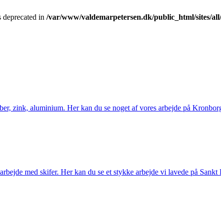
is deprecated in
/var/www/valdemarpetersen.dk/public_html/sites/all/
bber, zink, aluminium. Her kan du se noget af vores arbejde på Kronbor
t arbejde med skifer. Her kan du se et stykke arbejde vi lavede på Sankt